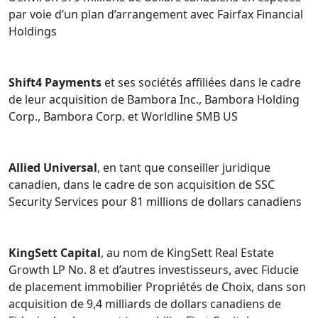
le droit au sein d’autres cabinets d’avocats nationaux en
par voie d’un plan d’arrangement avec Fairfax Financial
droit des affaires et a été consultante juridique auprès
Holdings
d’un cabinet d’envergure mondiale d’experts-conseils
de premier plan en capital humain et en gestion.
Shift4 Payments
et ses sociétés affiliées dans le cadre
de leur acquisition de Bambora Inc., Bambora Holding
Corp., Bambora Corp. et Worldline SMB US
Allied Universal
, en tant que conseiller juridique
canadien, dans le cadre de son acquisition de SSC
Security Services pour 81 millions de dollars canadiens
KingSett Capital
, au nom de KingSett Real Estate
Growth LP No. 8 et d’autres investisseurs, avec Fiducie
de placement immobilier Propriétés de Choix, dans son
acquisition de 9,4 milliards de dollars canadiens de