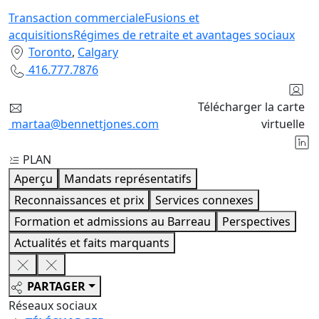
Transaction commerciale
Fusions et
acquisitions
Régimes de retraite et avantages sociaux
Toronto
,
Calgary
416.777.7876
Télécharger la carte
martaa@bennettjones.com
virtuelle
PLAN
Aperçu
Mandats représentatifs
Reconnaissances et prix
Services connexes
Formation et admissions au Barreau
Perspectives
Actualités et faits marquants
PARTAGER
Réseaux sociaux