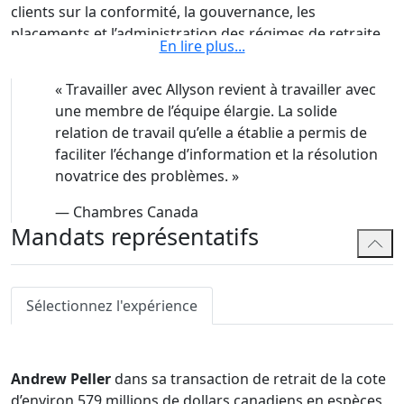
clients sur la conformité, la gouvernance, les
placements et l’administration des régimes de retraite.
En lire plus
...
Elle aide également les clients à tenir compte des
questions juridiques et réglementaires plus générales
«
Travailler avec Allyson revient à travailler avec
liées aux régimes de retraite et d’avantages sociaux.
une membre de l’équipe élargie. La solide
relation de travail qu’elle a établie a permis de
Allyson est active au sein des groupes sectoriels des
faciliter l’échange d’information et la résolution
régimes de retraite et des avantages sociaux,
novatrice des problèmes.
»
notamment à titre de membre du Conseil régional de
l’Ontario de l’Association canadienne des
—
Chambres Canada
administrateurs de régimes de retraite. Elle est
Mandats représentatifs
présidente de la Section du droit des régimes de
retraite et des avantages sociaux de l’Association du
Barreau de l’Ontario, membre du comité sur le
Sélectionnez l'expérience
programme du sud de l’Alberta de l’Institut canadien de
la retraite et des avantages sociaux et membre du
comité directeur de Women in Pensions.
Andrew Peller
dans sa transaction de retrait de la cote
Avant de se joindre à Bennett Jones, Allyson a pratiqué
d’environ 579 millions de dollars canadiens en espèces