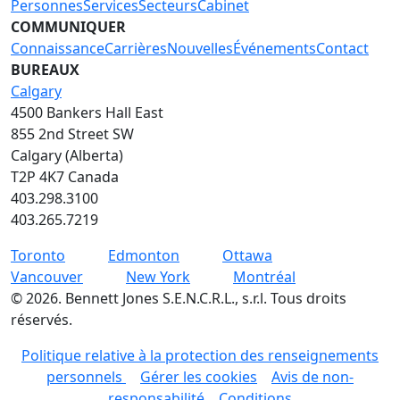
Personnes
Services
Secteurs
Cabinet
COMMUNIQUER
Connaissance
Carrières
Nouvelles
Événements
Contact
BUREAUX
Calgary
4500 Bankers Hall East
855 2nd Street SW
Calgary (Alberta)
T2P 4K7 Canada
403.298.3100
403.265.7219
Toronto
Edmonton
Ottawa
Vancouver
New York
Montréal
©
2026
.
Bennett Jones S.E.N.C.R.L., s.r.l. Tous droits
réservés.
Politique relative à la protection des renseignements
personnels
Gérer les cookies
Avis de non-
responsabilité
Conditions