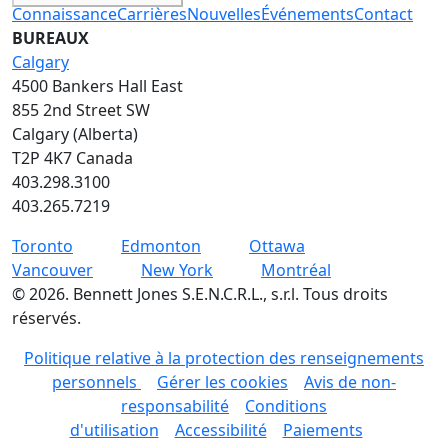
Connaissance
Carrières
Nouvelles
Événements
Contact
BUREAUX
Calgary
4500 Bankers Hall East
855 2nd Street SW
Calgary (Alberta)
T2P 4K7 Canada
403.298.3100
403.265.7219
Toronto
Edmonton
Ottawa
Vancouver
New York
Montréal
©
2026
.
Bennett Jones S.E.N.C.R.L., s.r.l. Tous droits
réservés.
Politique relative à la protection des renseignements
personnels
Gérer les cookies
Avis de non-
responsabilité
Conditions
d'utilisation
Accessibilité
Paiements